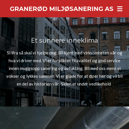
Gå
GRANERØD MILJØSANERING AS
til
hovedinnhold
Et sunnere inneklima
Si ifra så skal vi hjelpe deg. Bli kjent med virksomheten vår og
hva vi driver med. Vi er forpliktet til kvalitet og god service
innen muggsopp sanering og avfukting. Bli med oss mens vi
vokser og lykkes sammen. Vi er glade for at du er her og vil bli
en del av historien vår. Siden er under vedlikehold